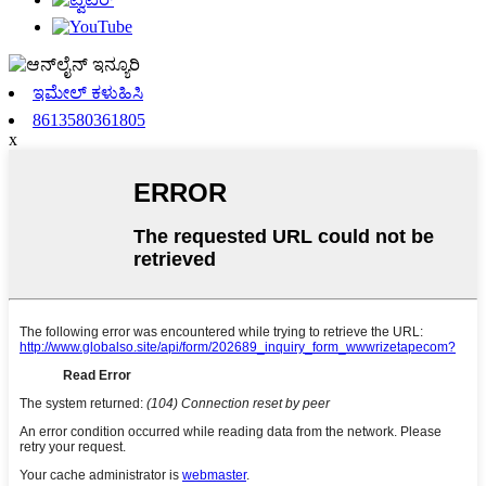
ಇಮೇಲ್ ಕಳುಹಿಸಿ
8613580361805
x