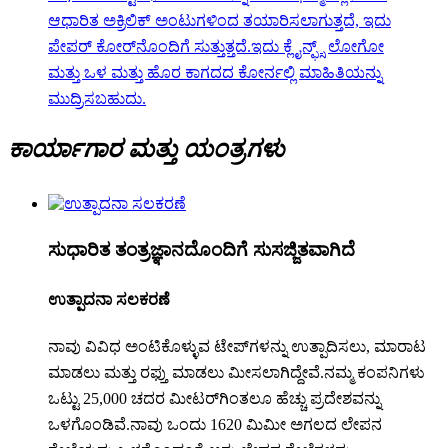
ಆಧಾರಿತ ಅಕ್ರಿಲಿಕ್ ಅಂಟುಗಳಿಂದ ತಯಾರಿಸಲಾಗುತ್ತದೆ, ಇದು
ಪೇಪರ್ ಕೋರ್‌ನೊಂದಿಗೆ ಸುತ್ತುತ್ತದೆ.ಇದು ಕ್ಲೈನ್ಫ್ಸ್ ಲೋಗೋ
ಮತ್ತು ಒಳ ಮತ್ತು ಹೊರ ಕಾಗದದ ಕೋರ್ನಲ್ಲಿ ಮಾಹಿತಿಯನ್ನು
ಮುದ್ರಿಸಬಹುದು.
ಕಾರ್ಯಾಗಾರ ಮತ್ತು ಯಂತ್ರಗಳು
ಸುಧಾರಿತ ತಂತ್ರಜ್ಞಾನದೊಂದಿಗೆ ಸುಸಜ್ಜಿತವಾಗಿದೆ
ಉತ್ಪಾದನಾ ಸಲಕರಣೆ
ನಾವು ವಿವಿಧ ಅಂಟಿಕೊಳ್ಳುವ ಟೇಪ್‌ಗಳನ್ನು ಉತ್ಪಾದಿಸಲು, ಮಾರಾಟ
ಮಾಡಲು ಮತ್ತು ರಫ್ತು ಮಾಡಲು ಮೀಸಲಾಗಿದ್ದೇವೆ.ನಮ್ಮ ಕಂಪನಿಗಳು
ಒಟ್ಟು 25,000 ಚದರ ಮೀಟರ್‌ಗಿಂತಲೂ ಹೆಚ್ಚು ಪ್ರದೇಶವನ್ನು
ಒಳಗೊಂಡಿವೆ.ನಾವು ಒಂದು 1620 ಮಿಮೀ ಅಗಲದ ಲೇಪನ