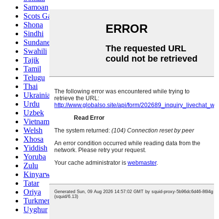
Samoan
Scots Gaelic
Shona
Sindhi
Sundanese
Swahili
Tajik
Tamil
Telugu
Thai
Ukrainian
Urdu
Uzbek
Vietnamese
Welsh
Xhosa
Yiddish
Yoruba
Zulu
Kinyarwanda
Tatar
Oriya
Turkmen
Uyghur