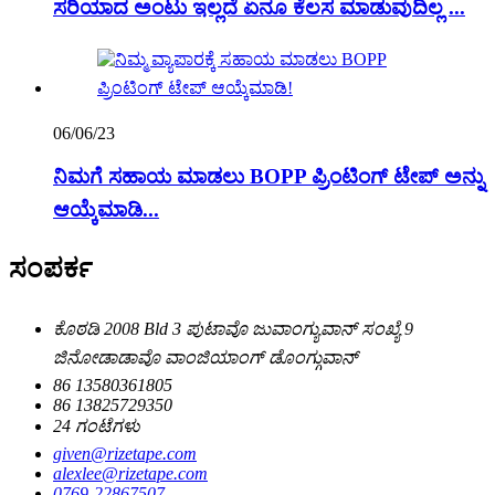
ಸರಿಯಾದ ಅಂಟು ಇಲ್ಲದೆ ಏನೂ ಕೆಲಸ ಮಾಡುವುದಿಲ್ಲ ...
06/06/23
ನಿಮಗೆ ಸಹಾಯ ಮಾಡಲು BOPP ಪ್ರಿಂಟಿಂಗ್ ಟೇಪ್ ಅನ್ನು
ಆಯ್ಕೆಮಾಡಿ...
ಸಂಪರ್ಕ
ಕೊಠಡಿ 2008 Bld 3 ಪುಟಾವೊ ಜುವಾಂಗ್ಯುವಾನ್ ಸಂಖ್ಯೆ 9
ಜಿನೋಡಾಡಾವೊ ವಾಂಜಿಯಾಂಗ್ ಡೊಂಗ್ಗುವಾನ್
86 13580361805
86 13825729350
24 ಗಂಟೆಗಳು
given@rizetape.com
alexlee@rizetape.com
0769-22867507